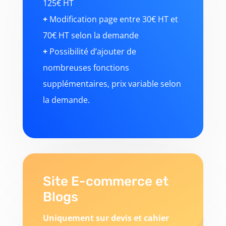
125€ HT
+
Modification page entre 30€ HT et
70€ HT selon la demande
+
Possibilité d’ajouter de
nombreuses fonctions
supplémentaires, prix variable selon
la demande.
Site E-commerce et
Blogs
Uniquement sur devis et cahier